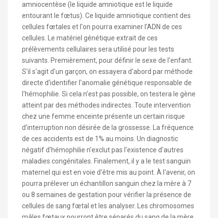
amniocentèse (le liquide amniotique est le liquide
entourant le fœtus). Ce liquide amniotique contient des
cellules fœtales et l'on pourra examiner l'ADN de ces
cellules. Le matériel génétique extrait de ces
prélèvements cellulaires sera utilisé pour les tests
suivants. Premièrement, pour définir le sexe de l'enfant.
S'il s'agit d'un garçon, on essayera d'abord par méthode
directe d'identifier l'anomalie génétique responsable de
l'hémophilie. Si cela n'est pas possible, on testera le gène
atteint par des méthodes indirectes. Toute intervention
chez une femme enceinte présente un certain risque
d'interruption non désirée de la grossesse. La fréquence
de ces accidents est de 1% au moins. Un diagnostic
négatif d'hémophilie n'exclut pas l'existence d'autres
maladies congénitales. Finalement, il y a le test sanguin
maternel qui est en voie d'être mis au point. À l'avenir, on
pourra prélever un échantillon sanguin chez la mère à 7
ou 8 semaines de gestation pour vérifier la présence de
cellules de sang fœtal et les analyser. Les chromosomes
mâles fœtaux pourront être séparés du sang de la mère