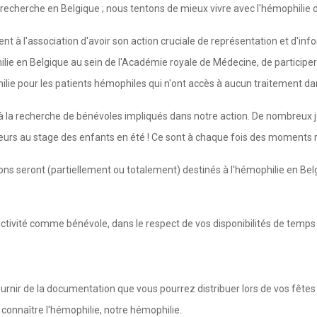
echerche en Belgique ; nous tentons de mieux vivre avec l'hémophilie d
t à l'association d'avoir son action cruciale de représentation et d'inf
hilie en Belgique au sein de l'Académie royale de Médecine, de partici
hilie pour les patients hémophiles qui n'ont accès à aucun traitement d
à la recherche de bénévoles impliqués dans notre action. De nombreux
urs au stage des enfants en été ! Ce sont à chaque fois des moments r
ns seront (partiellement ou totalement) destinés à l'hémophilie en Belgi
 activité comme bénévole, dans le respect de vos disponibilités de temps
rnir de la documentation que vous pourrez distribuer lors de vos fête
 connaître l'hémophilie, notre hémophilie.