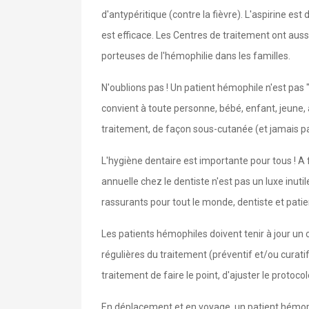
d'antypéritique (contre la fièvre). L'aspirine es
est efficace. Les Centres de traitement ont auss
porteuses de l'hémophilie dans les familles.
N'oublions pas ! Un patient hémophile n'est pas "
convient à toute personne, bébé, enfant, jeune,
traitement, de façon sous-cutanée (et jamais par
L'hygiène dentaire est importante pour tous ! A fo
annuelle chez le dentiste n'est pas un luxe inut
rassurants pour tout le monde, dentiste et patie
Les patients hémophiles doivent tenir à jour un 
régulières du traitement (préventif et/ou curatif
traitement de faire le point, d'ajuster le protoco
En déplacement et en voyage, un patient hémoph