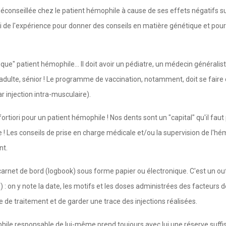
t déconseillée chez le patient hémophile à cause de ses effets négatifs s
i de l'expérience pour donner des conseils en matière génétique et pour 
que" patient hémophile... Il doit avoir un pédiatre, un médecin généralist
 adulte, sénior ! Le programme de vaccination, notamment, doit se faire
 injection intra-musculaire).
rtiori pour un patient hémophile ! Nos dents sont un "capital" qu'il faut p
ile ! Les conseils de prise en charge médicale et/ou la supervision de l'
nt.
carnet de bord (logbook) sous forme papier ou électronique. C'est un out
) : on y note la date, les motifs et les doses administrées des facteurs 
le de traitement et de garder une trace des injections réalisées.
ile responsable de lui-même prend toujours avec lui une réserve suff