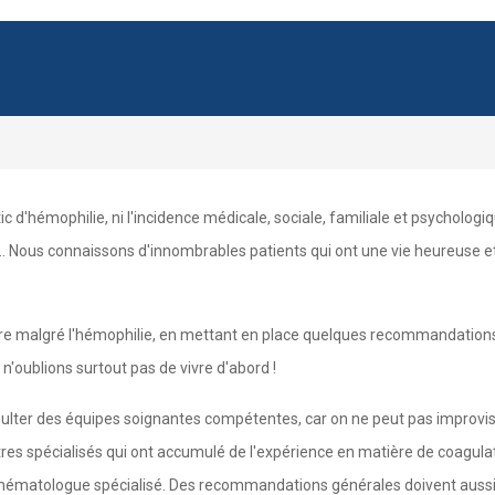
 d'hémophilie, ni l'incidence médicale, sociale, familiale et psychologique
 Nous connaissons d'innombrables patients qui ont une vie heureuse et é
e malgré l'hémophilie, en mettant en place quelques recommandations é
 n'oublions surtout pas de vivre d'abord !
nsulter des équipes soignantes compétentes, car on ne peut pas improvis
ntres spécialisés qui ont accumulé de l'expérience en matière de coagula
 un hématologue spécialisé. Des recommandations générales doivent auss