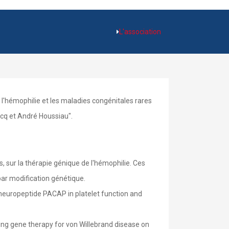
L'association
 l'hémophilie et les maladies congénitales rares
ecq et André Houssiau".
 sur la thérapie génique de l'hémophilie. Ces
par modification génétique.
 neuropeptide PACAP in platelet function and
ing gene therapy for von Willebrand disease on