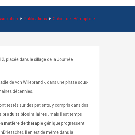
ssociation
Publications
Cahier de l'Hémophilie
12, placée dans le sillage de la Journée
adie de von Willebrand -, dans une phase sous-
haines décennies.
sont testés sur des patients, y compris dans des
de
produits biosimilaires
, mais il est temps
n matière de thérapie génique
progressent
nDriessche). Il en est de même dans la