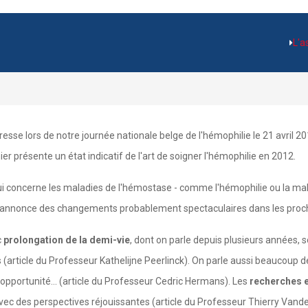
L'a
resse lors de notre journée nationale belge de l'hémophilie le 21 avril 20
ier présente un état indicatif de l'art de soigner l'hémophilie en 2012.
ui concerne les maladies de l'hémostase - comme l'hémophilie ou la mal
e annonce des changements probablement spectaculaires dans les proc
c
prolongation de la demi-vie
, dont on parle depuis plusieurs années, 
 (article du Professeur Kathelijne Peerlinck). On parle aussi beaucoup 
opportunité... (article du Professeur Cedric Hermans). Les
recherches e
c des perspectives réjouissantes (article du Professeur Thierry Vande