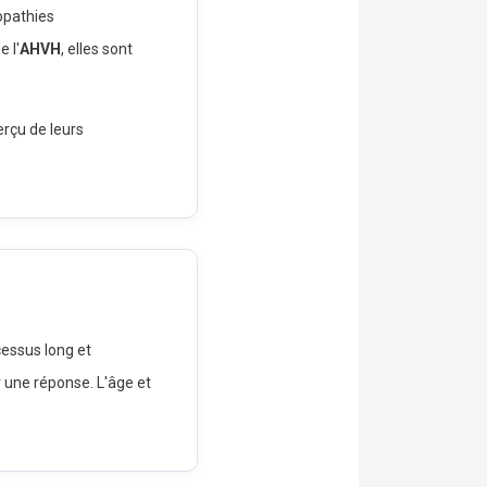
opathies
 l'
AHVH
, elles sont
erçu de leurs
cessus long et
 une réponse. L'âge et