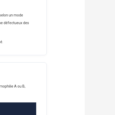
t selon un mode
ène défectueux des
é.
hémophilie A ou B,