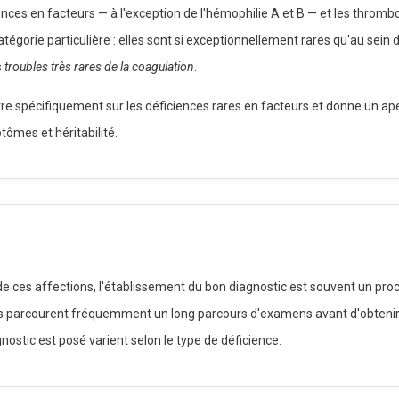
ences en facteurs — à l'exception de l'hémophilie A et B — et les thromb
égorie particulière : elles sont si exceptionnellement rares qu'au sein de
s
troubles très rares de la coagulation
.
e spécifiquement sur les déficiences rares en facteurs et donne un ap
tômes et héritabilité.
de ces affections, l'établissement du bon diagnostic est souvent un pro
s parcourent fréquemment un long parcours d'examens avant d'obtenir
nostic est posé varient selon le type de déficience.