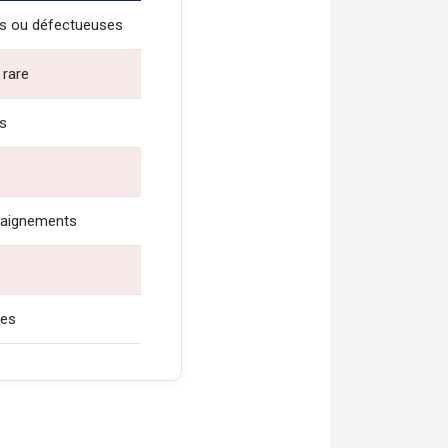
es ou défectueuses
 rare
s
saignements
res