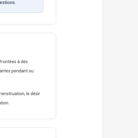
estions.
nfrontées à des
tantes pendant ou
menstruation, le désir
tion.