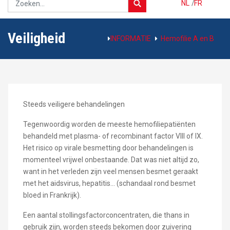
NL
/
FR
Veiligheid
INFORMATIE
Hemofilie A en B
Steeds veiligere behandelingen
Tegenwoordig worden de meeste hemofiliepatiënten
behandeld met plasma- of recombinant factor VIII of IX.
Het risico op virale besmetting door behandelingen is
momenteel vrijwel onbestaande. Dat was niet altijd zo,
want in het verleden zijn veel mensen besmet geraakt
met het aidsvirus, hepatitis... (schandaal rond besmet
bloed in Frankrijk).
Een aantal stollingsfactorconcentraten, die thans in
gebruik zijn, worden steeds bekomen door zuivering