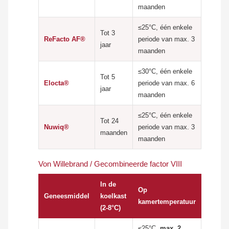
maanden
≤25°C, één enkele
Tot 3
ReFacto AF®
periode van max. 3
jaar
maanden
≤30°C, één enkele
Tot 5
Elocta®
periode van max. 6
jaar
maanden
≤25°C, één enkele
Tot 24
Nuwiq®
periode van max. 3
maanden
maanden
Von Willebrand / Gecombineerde factor VIII
In de
Op
Geneesmiddel
koelkast
kamertemperatuur
(2-8°C)
≤25°C,
max. 2