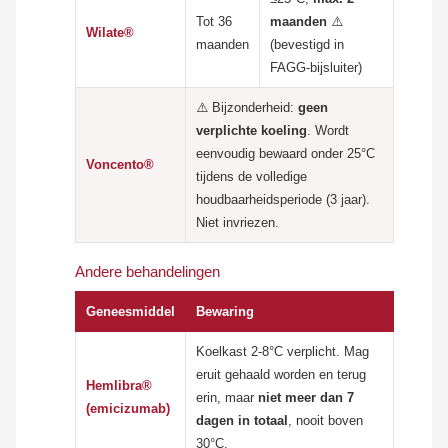
Tot 36
maanden
⚠️
Wilate®
maanden
(bevestigd in
FAGG-bijsluiter)
⚠️ Bijzonderheid:
geen
verplichte koeling
. Wordt
eenvoudig bewaard onder 25°C
Voncento®
tijdens de volledige
houdbaarheidsperiode (3 jaar).
Niet invriezen.
Andere behandelingen
Geneesmiddel
Bewaring
Koelkast 2-8°C verplicht. Mag
eruit gehaald worden en terug
Hemlibra®
erin, maar
niet meer dan 7
(emicizumab)
dagen in totaal
, nooit boven
30°C.