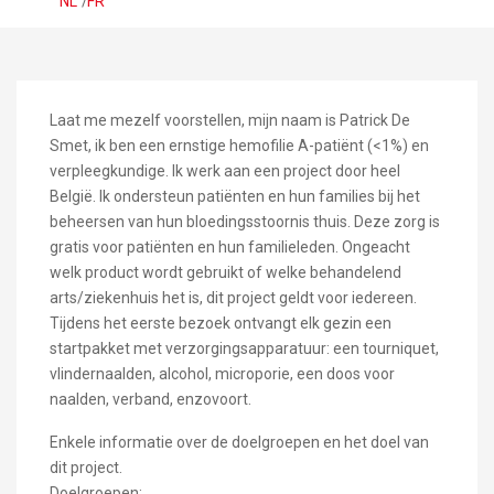
NL
/
FR
Laat me mezelf voorstellen, mijn naam is Patrick De
Smet, ik ben een ernstige hemofilie A-patiënt (<1%) en
verpleegkundige. Ik werk aan een project door heel
België. Ik ondersteun patiënten en hun families bij het
beheersen van hun bloedingsstoornis thuis. Deze zorg is
gratis voor patiënten en hun familieleden. Ongeacht
welk product wordt gebruikt of welke behandelend
arts/ziekenhuis het is, dit project geldt voor iedereen.
Tijdens het eerste bezoek ontvangt elk gezin een
startpakket met verzorgingsapparatuur: een tourniquet,
vlindernaalden, alcohol, microporie, een doos voor
naalden, verband, enzovoort.
Enkele informatie over de doelgroepen en het doel van
dit project.
Doelgroepen: