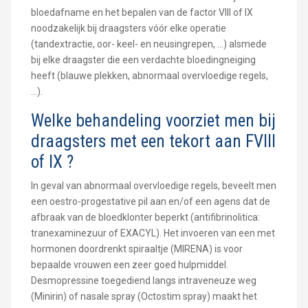
bloedafname en het bepalen van de factor VIII of IX
noodzakelijk bij draagsters vóór elke operatie
(tandextractie, oor- keel- en neusingrepen, ...) alsmede
bij elke draagster die een verdachte bloedingneiging
heeft (blauwe plekken, abnormaal overvloedige regels,
...).
Welke behandeling voorziet men bij
draagsters met een tekort aan FVIII
of IX ?
In geval van abnormaal overvloedige regels, beveelt men
een oestro-progestative pil aan en/of een agens dat de
afbraak van de bloedklonter beperkt (antifibrinolitica:
tranexaminezuur of EXACYL). Het invoeren van een met
hormonen doordrenkt spiraaltje (MIRENA) is voor
bepaalde vrouwen een zeer goed hulpmiddel.
Desmopressine toegediend langs intraveneuze weg
(Minirin) of nasale spray (Octostim spray) maakt het