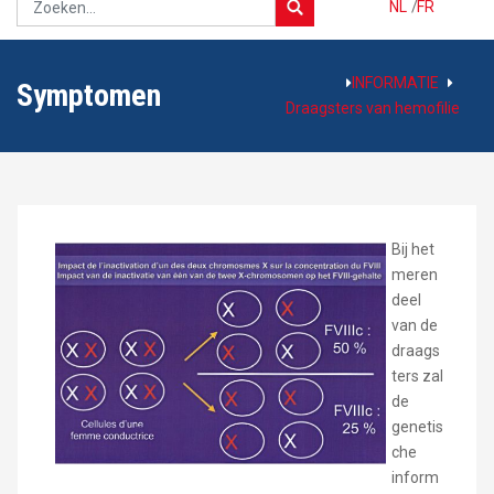
NL
/
FR
INFORMATIE
Symptomen
Draagsters van hemofilie
Bij het
meren
deel
van de
draags
ters zal
de
genetis
che
inform