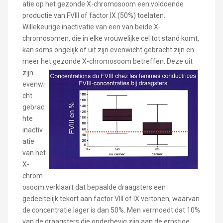
atie op het gezonde X-chromosoom een voldoende
productie van FVIII of factor IX (50%) toelaten.
Willekeurige inactivatie van een van beide X-
chromosomen, die in elke vrouwelijke cel tot stand komt,
kan soms ongelijk of uit zijn evenwicht gebracht zijn en
meer het gezonde X-chromosoom betreffen.
Deze uit
zijn
evenwi
cht
gebrac
hte
inactiv
atie
van het
X-
chrom
osoom verklaart dat bepaalde draagsters een
gedeeltelijk tekort aan factor VIII of IX vertonen, waarvan
de concentratie lager is dan 50%. Men vermoedt dat 10%
van de draagsters die onderhevig zijn aan de ernstige