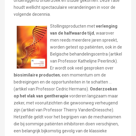
onderliggend onderzoek en studie gekomen. Deze fase
houdt wellicht spectaculaire veranderingen in voor de
volgende decennia.
Stollingsproducten met
verlenging
van de halfwaarde tijd
, waarover
men reeds meerdere jaren spreekt,
worden getest op patiënten, ook in de
Belgische behandelingscentra (artikel
van Professor Kathelijne Peerlinck).
Er wordt ook veel gesproken over
biosimilaire producten
; een momentum om de
bedreigingen en de opportuniteiten in te schatten ...
(artikel van Professor Cedric Hermans).
Onderzoeken
op het vlak van gentherapie
vorderen langzaam maar
zeker, met vooruitzichten die gewoonweg verheugend
zijn (artikel van Professor Thierry VandenDriessche).
Hetzelfde geldt voor het begrijpen van de mechanismen
die bij sommige patiënten inhibitoren doen verschijnen,
een belangrijk bijkomstig gevolg van de klassieke