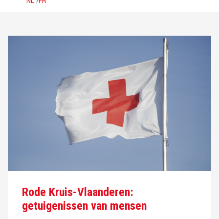
NL
/
FR
Rode Kruis-Vlaanderen:
getuigenissen van mensen