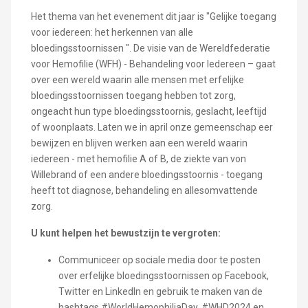
Het thema van het evenement dit jaar is "Gelijke toegang
voor iedereen: het herkennen van alle
bloedingsstoornissen ". De visie van de Wereldfederatie
voor Hemofilie (WFH) - Behandeling voor Iedereen – gaat
over een wereld waarin alle mensen met erfelijke
bloedingsstoornissen toegang hebben tot zorg,
ongeacht hun type bloedingsstoornis, geslacht, leeftijd
of woonplaats. Laten we in april onze gemeenschap eer
bewijzen en blijven werken aan een wereld waarin
iedereen - met hemofilie A of B, de ziekte van von
Willebrand of een andere bloedingsstoornis - toegang
heeft tot diagnose, behandeling en allesomvattende
zorg.
U kunt helpen het bewustzijn te vergroten:
Communiceer op sociale media door te posten
over erfelijke bloedingsstoornissen op Facebook,
Twitter en LinkedIn en gebruik te maken van de
hashtags #WorldHemophiliaDay, #WHD2024 en