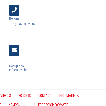
Bel ons
+32 (0)460 35 23 02
Schrijf ons
info@ahvh.be
VIDEO’S
FOLDERS
CONTACT
INFORMATIE
T
KAMPEN
NUTTIGE REISINFORMATIE