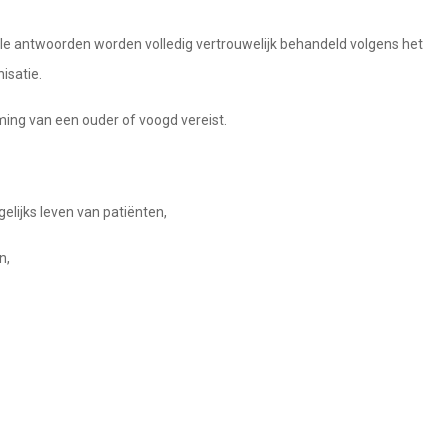
le antwoorden worden volledig vertrouwelijk behandeld volgens het
isatie.
ing van een ouder of voogd vereist.
elijks leven van patiënten,
n,