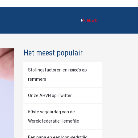
Nieuws
Het meest populair
Stollingsfactoren en risico's op
remmers
Onze AHVH op Twitter
50ste verjaardag van de
Wereldfederatie Hemofilie
Een papa en een loopwedstrijd