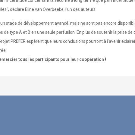
r l'incertitude concernant la sécurité à long terme que par l'incertitude 
les", déclare Eline van Overbeeke, l'un des auteurs.
à un stade de développement avancé, mais ne sont pas encore disponibl
s de type A et B en une seule perfusion. En plus de soutenir la prise de
rojet PREFER espèrent que leurs conclusions pourront à l'avenir éclairer 
éel.
emercier tous les participants pour leur coopération !