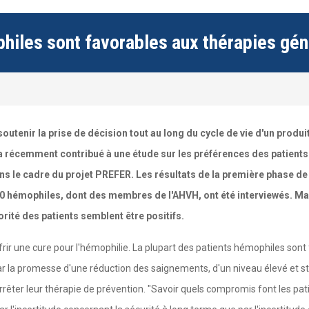
philes sont favorables aux thérapies gé
soutenir la prise de décision tout au long du cycle de vie d'un produi
 a récemment contribué à une étude sur les préférences des patient
ans le cadre du projet PREFER. Les résultats de la première phase de 
20 hémophiles, dont des membres de l'AHVH, ont été interviewés. Malgr
rité des patients semblent être positifs.
frir une cure pour l'hémophilie. La plupart des patients hémophiles sont
r la promesse d'une réduction des saignements, d'un niveau élevé et s
d'arrêter leur thérapie de prévention. "Savoir quels compromis font les pa