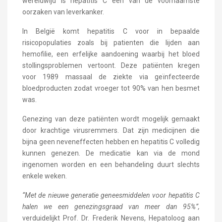
wereldwijd is hepatitis C een van de voornaamste
oorzaken van leverkanker.
In België komt hepatitis C voor in bepaalde
risicopopulaties zoals bij patienten die lijden aan
hemofilie, een erfelijke aandoening waarbij het bloed
stollingsproblemen vertoont. Deze patiënten kregen
voor 1989 massaal de ziekte via geïnfecteerde
bloedproducten zodat vroeger tot 90% van hen besmet
was.
Genezing van deze patiënten wordt mogelijk gemaakt
door krachtige virusremmers. Dat zijn medicijnen die
bijna geen neveneffecten hebben en hepatitis C volledig
kunnen genezen. De medicatie kan via de mond
ingenomen worden en een behandeling duurt slechts
enkele weken.
“Met de nieuwe generatie geneesmiddelen voor hepatitis C
halen we een genezingsgraad van meer dan 95%”,
verduidelijkt Prof. Dr. Frederik Nevens, Hepatoloog aan