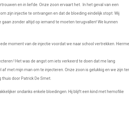
ertrouwen en in liefde. Onze zoon ervaart het. In het geval van een
 zijn injectie te ontvangen en dat de bloeding eindelijk stopt. Wij
ie gaan zonder altijd op iemand te moeten terugvallen! We kunnen
 goede moment van de injectie voordat we naar school vertrekken. Hierm
jecteren ! Het was de angst om iets verkeerd te doen dat me lang
l af met mijn man om te injecteren. Onze zoon is gelukkig en we zijn te
 thuis door Patrick De Smet.
kelijker ondanks enkele bloedingen. Hij blijft een kind met hemofilie