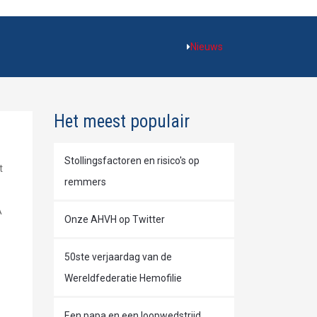
Nieuws
Het meest populair
Stollingsfactoren en risico's op
t
remmers
A
Onze AHVH op Twitter
50ste verjaardag van de
Wereldfederatie Hemofilie
Een papa en een loopwedstrijd