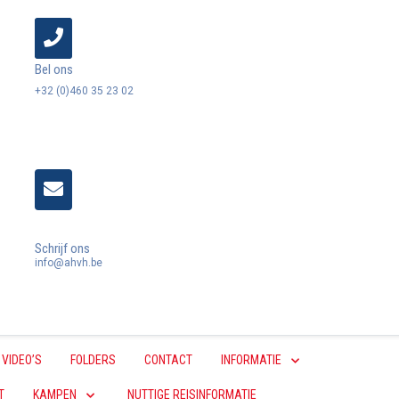
Bel ons
+32 (0)460 35 23 02
Schrijf ons
info@ahvh.be
VIDEO’S
FOLDERS
CONTACT
INFORMATIE
T
KAMPEN
NUTTIGE REISINFORMATIE