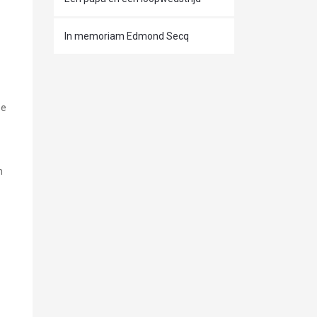
In memoriam Edmond Secq
ee
n