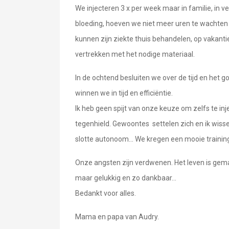
We injecteren 3 x per week maar in familie, in v
bloeding, hoeven we niet meer uren te wachten om
kunnen zijn ziekte thuis behandelen, op vakant
vertrekken met het nodige materiaal.
In de ochtend besluiten we over de tijd en het
winnen we in tijd en efficiëntie.
Ik heb geen spijt van onze keuze om zelfs te in
tegenhield. Gewoontes settelen zich en ik wisse
slotte autonoom... We kregen een mooie training
Onze angsten zijn verdwenen. Het leven is gemak
maar gelukkig en zo dankbaar...
Bedankt voor alles.
Mama en papa van Audry.