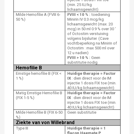
(min. 25 IU/kg
lichaamsgewicht)
Milde Hemofilie A (FVIII 6-
FVIII < 10 % :
toediening
50 %)
Minirin IV 0.3 mcg/kg
lichaamsgewicht (max. 20
mcg) in 50 ml 0.9 % over 30 ‘
of Octostim verstuiving
volgens bijsluiter. (Cave
vochtbeperking na Minirin of
Octostim : max 500 ml over
12 u nadien)
FVIII > 10 % :
Geen
substitutie nodig
Hemofilie B
Ernstige hemofilie B (FIX <
Huidige therapie = Factor
1 %)
IX
: dien direct voor de IM
injectie 1 dosis FIX toe (min.
40 IU/kg lichaamsgewicht)
Matig Ernstige Hemofilie B
Huidige therapie = Factor
(FIX 1-5 %)
IX
: dien direct voor de IM
injectie 1 dosis FIX toe (min.
40 IU/kg lichaamsgewicht)
Milde Hemofilie B (FIX 6-50
Geen substitutie
%)
Ziekte van von Willebrand
Type III
Huidige therapie = 1
flacon Haemate P