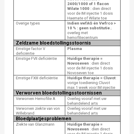
2400/1000 of 1 flacon
Wilate 1000 :
dien direct
voor de IM injectie 1 dosis
Haemate of Wilate toe
Overige types
Indien vwfAG én Vwfrco >
10 % : geen substitutie
;
overleg met
hemofiliecentrum
Zeldzame bloedstollingsstoornis
Ernstige factor V
Plasma
deficiëntie
Ernstige FVII deficiëntie
Huidige therapie =
Novoseven
: dien direct
voor de IM injectie 1 dosis
Novoseven toe
Ernstige FXIII deficiëntie
Huidige therapie = Cluvot
:
vorige toediening Cluvot
max 1 week voor IM injectie
Verworven bloedstollingsstoornissen
Verworven Hemofilie A
Overleg vooraf met uw
behandelend arts
Verworven ziekte van von
Overleg vooraf met uw
Willebrand
behandelend arts
Bloedplaatjesproblemen
Ziekte van Glanzmann
Huidige therapie =
Novoseven
: dien direct
voor de IM injectie 1 dosis