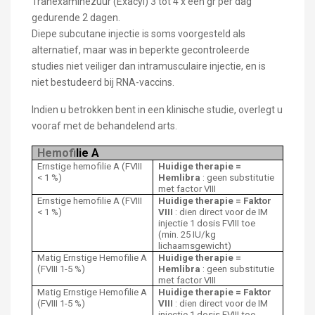
Tranexaminezuur (Exacyl) 3 tot 4 x één gr per dag
gedurende 2 dagen.
Diepe subcutane injectie is soms voorgesteld als
alternatief, maar was in beperkte gecontroleerde
studies niet veiliger dan intramusculaire injectie, en is
niet bestudeerd bij RNA-vaccins.
Indien u betrokken bent in een klinische studie, overlegt u
vooraf met de behandelend arts.
Hemof
ilie A
Ernstige hemofilie A (FVIII
Huidige therapie =
< 1 %)
Hemlibra
: geen substitutie
met factor VIII
Ernstige hemofilie A (FVIII
Huidige therapie = Faktor
< 1 %)
VIII
: dien direct voor de IM
injectie 1 dosis FVIII toe
(min. 25 IU/kg
lichaamsgewicht)
Matig Ernstige Hemofilie A
Huidige therapie =
(FVIII 1-5 %)
Hemlibra
: geen substitutie
met factor VIII
Matig Ernstige Hemofilie A
Huidige therapie = Faktor
(FVIII 1-5 %)
VIII
: dien direct voor de IM
injectie 1 dosis FVIII toe