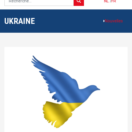
NL
/
FR
UKRAINE
Nouvelles