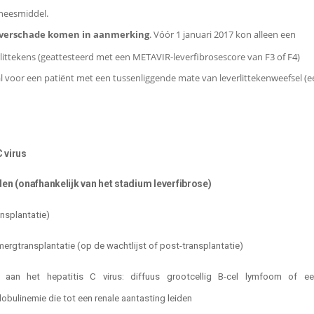
eneesmiddel.
leverschade komen in aanmerking
. Vóór 1 januari 2017 kon alleen een
littekens (geattesteerd met een METAVIR-leverfibrosescore van F3 of F4)
val voor een patiënt met een tussenliggende mate van leverlittekenweefsel (
 virus
den (onafhankelijk van het stadium leverfibrose)
ansplantatie)
rgtransplantatie (op de wachtlijst of post-transplantatie)
en aan het hepatitis C virus: diffuus grootcellig B-cel lymfoom of ee
ulinemie die tot een renale aantasting leiden