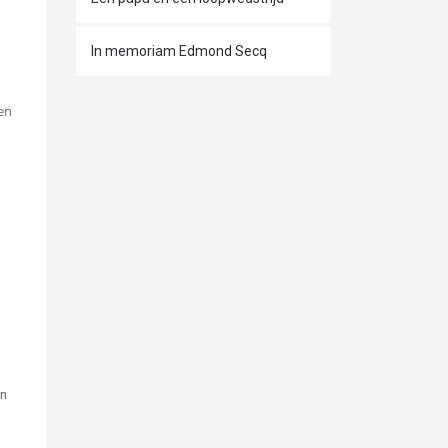
In memoriam Edmond Secq
een
n