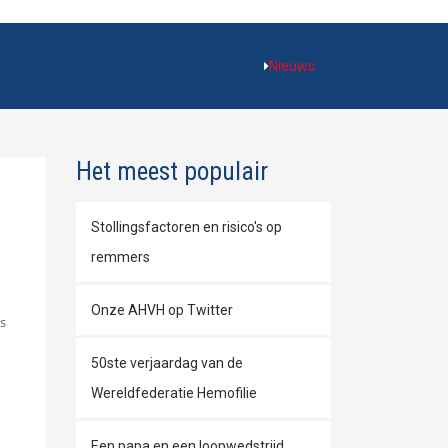
Nieuws
Het meest populair
Stollingsfactoren en risico's op
remmers
Onze AHVH op Twitter
s
50ste verjaardag van de
Wereldfederatie Hemofilie
Een papa en een loopwedstrijd