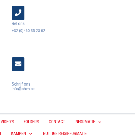
Bel ons
+32 (0)460 35 23 02
Schrijf ons
info@ahvh.be
VIDEO’S
FOLDERS
CONTACT
INFORMATIE
T
KAMPEN
NUTTIGE REISINFORMATIE