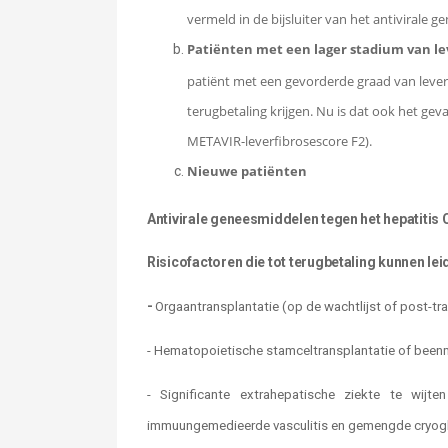
vermeld in de bijsluiter van het antivirale g
Patiënten met een lager stadium van 
patiënt met een gevorderde graad van lever
terugbetaling krijgen. Nu is dat ook het ge
METAVIR-leverfibrosescore F2).
Nieuwe patiënten
Antivirale geneesmiddelen tegen het hepatitis C
Risicofactoren die tot terugbetaling kunnen lei
-
Orgaantransplantatie (op de wachtlijst of post-tr
-
Hematopoietische stamceltransplantatie of beenme
-
Significante extrahepatische ziekte te wijt
immuungemedieerde vasculitis en gemengde cryoglob