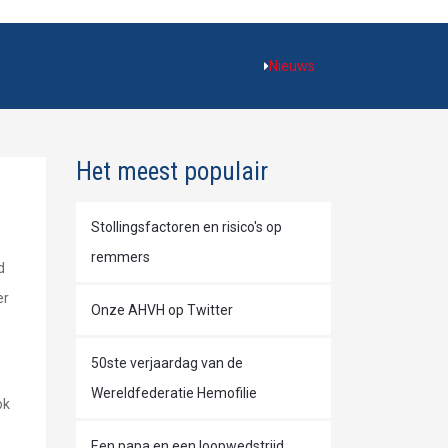
Nieuws
Het meest populair
Stollingsfactoren en risico's op
remmers
d
er
Onze AHVH op Twitter
50ste verjaardag van de
Wereldfederatie Hemofilie
ok
Een papa en een loopwedstrijd