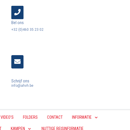
Bel ons
+32 (0)460 35 23 02
Schrijf ons
info@ahvh.be
VIDEO’S
FOLDERS
CONTACT
INFORMATIE
T
KAMPEN
NUTTIGE REISINFORMATIE