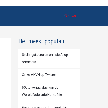
Nieuws
Het meest populair
Stollingsfactoren en risico's op
remmers
Onze AHVH op Twitter
50ste verjaardag van de
Wereldfederatie Hemofilie
Een papa en een loopwedstrijd