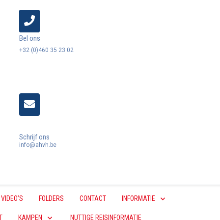
Bel ons
+32 (0)460 35 23 02
Schrijf ons
info@ahvh.be
VIDEO’S
FOLDERS
CONTACT
INFORMATIE
T
KAMPEN
NUTTIGE REISINFORMATIE