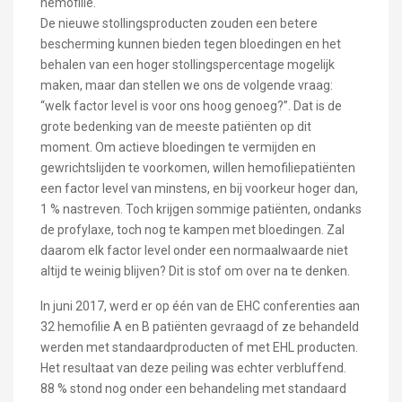
hemofilie.
De nieuwe stollingsproducten zouden een betere
bescherming kunnen bieden tegen bloedingen en het
behalen van een hoger stollingspercentage mogelijk
maken, maar dan stellen we ons de volgende vraag:
“welk factor level is voor ons hoog genoeg?”. Dat is de
grote bedenking van de meeste patiënten op dit
moment. Om actieve bloedingen te vermijden en
gewrichtslijden te voorkomen, willen hemofiliepatiënten
een factor level van minstens, en bij voorkeur hoger dan,
1 % nastreven. Toch krijgen sommige patiënten, ondanks
de profylaxe, toch nog te kampen met bloedingen. Zal
daarom elk factor level onder een normaalwaarde niet
altijd te weinig blijven? Dit is stof om over na te denken.
In juni 2017, werd er op één van de EHC conferenties aan
32 hemofilie A en B patiënten gevraagd of ze behandeld
werden met standaardproducten of met EHL producten.
Het resultaat van deze peiling was echter verbluffend.
88 % stond nog onder een behandeling met standaard