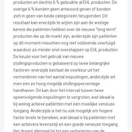
producten en slechts 6 % gebruikte al EHL producten. De
overige 6 % konden geen antwoord geven of konden
zich in geen van beide categorieën terugvinden. Dit
resultaat kan enerzijds te wijten zijn aan de weinige
kennis die patiënten hebben over de nieuwe “long term”
producten die op de markt zijn, anderzijds zijn patiënten
op dit moment misschien nog niet voldoende overtuigd
waardoor ze minder snel overstappen op EHL producten.
De keuze voor het gebruik van nieuwe
stollingsproducten is gebaseerd op twee belangrijke
factoren: enerzijds bestaat de voorkeur uit het
verminderen van het aantal inspuitingen, anderzijds wil
men een zo hoog mogelijk stollingspercentage
handhaven. Dit kan door het interval tussen twee
opeenvolgende inspuitingen te vergroten, wat ideaal is
bij weinig actieve patiënten met een moeilijke veneuze
toegang. Anderzijds is het nu ook mogelijk om hogere
factor levels te bereiken, wat ideaal is bij patiënten met
een actievere levensstijl en een goede veneuze toegang.
Het draagt allemaal bij tot een verbetering van de