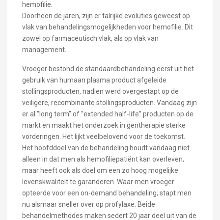
hemofilie.
Doorheen de jaren, zijn er talrijke evoluties geweest op
vlak van behandelingsmogelijkheden voor hemofilie. Dit
zowel op farmaceutisch vlak, als op vlak van
management.
Vroeger bestond de standaardbehandeling eerst uit het
gebruik van humaan plasma product afgeleide
stollingsproducten, nadien werd overgestapt op de
veiligere, recombinante stollingsproducten. Vandaag zijn
er al “long term” of “extended half-life” producten op de
markt en maakt het onderzoek in gentherapie sterke
vorderingen. Het lijkt veelbelovend voor de toekomst.
Het hoofddoel van de behandeling houdt vandaag niet
alleen in dat men als hemofiliepatiënt kan overleven,
maar heeft ook als doel om een zo hoog mogelijke
levenskwaliteit te garanderen. Waar men vroeger
opteerde voor een on-demand behandeling, stapt men
nu alsmaar sneller over op profylaxe. Beide
behandelmethodes maken sedert 20 jaar deel uit van de