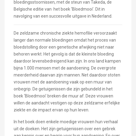
bloedingsstoornissen, met de steun van Takeda, de
Belgische editie van het boek ‘Bloedmooi’. Dit in
navolging van een succesvolle uitgave in Nederland.
De zeldzame chronische ziekte hemofilie veroorzaakt
langer dan normale bloedingen omdat het proces van
bloedstolling door een genetische afwijking niet naar
behoren werkt. Het gevolg is dat de kleinste bloeding
daardoor levensbedreigend kan zijn. In ons land kampen
bijna 1.000 mensen met de aandoening. De overgrote
meerderheid daarvan zijn mannen. Net daardoor stoten
vrouwen met de aandoening vaak op een muur van
onbegrip. De getuigenissen die zijn gebundeld in het
boek ‘Bloedmooi’ breken die muur af. Deze vrouwen
willen de aandacht vestigen op deze zeldzame erfelijke
ziekte en de impact ervan op hun leven.
In het boek doen enkele moedige vrouwen hun verhaal
uit de doeken. Het zijn getuigenissen over een gebrek
aan kennis over en begrip voor hun aandoening. En over