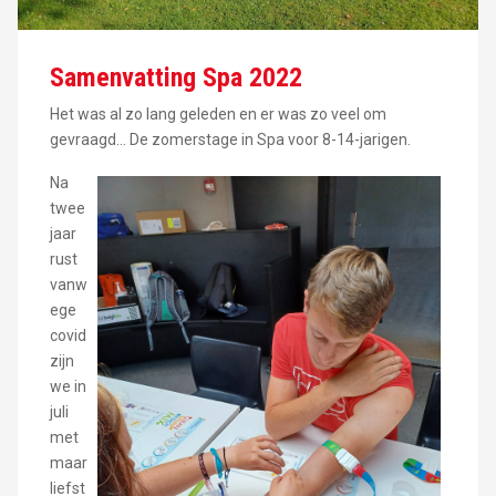
Samenvatting Spa 2022
Het was al zo lang geleden en er was zo veel om
gevraagd... De zomerstage in Spa voor 8-14-jarigen.
Na
twee
jaar
rust
vanw
ege
covid
zijn
we in
juli
met
maar
liefst