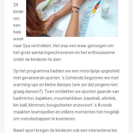
24
kinde
ren
een
hele
week
naar Spa vertrokken. Het was een waar genoegen om
het grote aantal ingeschrevenen en het enthousiasme
onder de kinderen te zien.
Op het programma hadden we een mooi lijstje opgesteld
met gevarieerde sporten. 's Ochtends begonnen we met
warming-ups en kleine dansjes (wie zei dat jongens niet
graag dansen?). Toen ontdekten we sporten gaande van
badminton, kajakken, mountainbiken, baseball, atletiek,
kin-ball, klimmen, boogschieten enzovoort. 's Avonds
maakten teamspellen en stillere momenten het mogelijk
om vriendschappen te koesteren.
Naast sport kregen de kinderen ook een interactieve les