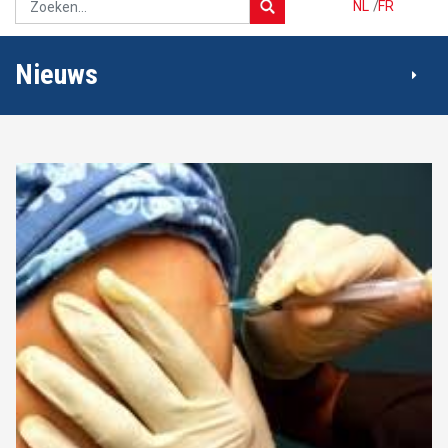
NL
/
FR
Nieuws