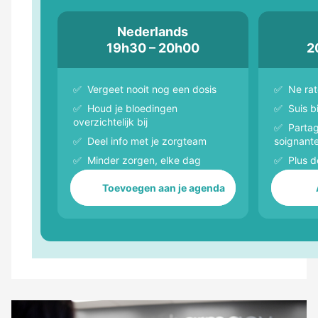
Nederlands
19h30 – 20h00
2
✅ Vergeet nooit nog een dosis
✅ Ne rat
✅ Houd je bloedingen
✅ Suis b
overzichtelijk bij
✅ Partag
✅ Deel info met je zorgteam
soignant
✅ Minder zorgen, elke dag
✅ Plus de
Toevoegen aan je agenda