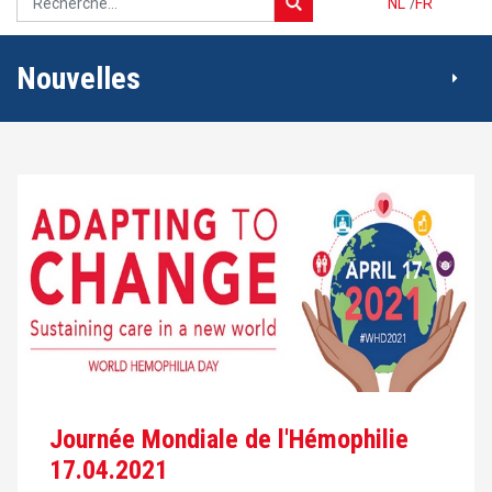
NL
/
FR
Nouvelles
Journée Mondiale de l'Hémophilie
17.04.2021